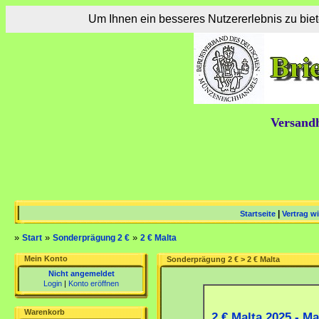
Um Ihnen ein besseres Nutzererlebnis zu bi
Versandh
|
Startseite
Vertrag w
»
»
»
Start
Sonderprägung 2 €
2 € Malta
Mein Konto
Sonderprägung 2 € > 2 € Malta
Nicht angemeldet
Login
|
Konto eröffnen
Warenkorb
2 € Malta 2025 - Ma