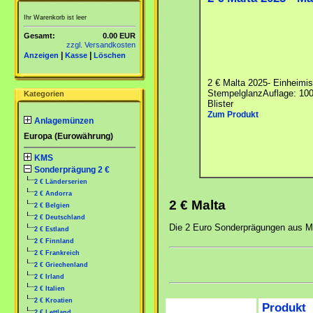
Ihr Warenkorb ist leer
Gesamt:
0.00 EUR
zzgl. Versandkosten
|
|
Anzeigen
Kasse
Löschen
2 € Malta 2025- Einheimis
StempelglanzAuflage: 100
Kategorien
Blister
Zum Produkt
Anlagemünzen
Europa (Eurowährung)
KMS
Sonderprägung 2 €
2 € Länderserien
2 € Andorra
2 € Malta
2 € Belgien
2 € Deutschland
Die 2 Euro Sonderprägungen aus M
2 € Estland
2 € Finnland
2 € Frankreich
2 € Griechenland
2 € Irland
2 € Italien
2 € Kroatien
Produkt
2 € Lettland