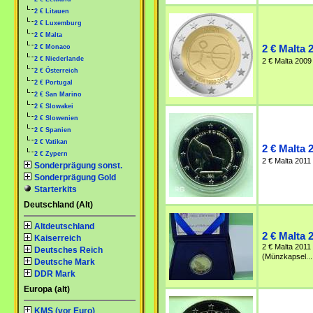
2 € Litauen
2 € Luxemburg
2 € Malta
2 € Monaco
2 € Malta 
2 € Niederlande
2 € Malta 2009
2 € Österreich
2 € Portugal
2 € San Marino
2 € Slowakei
2 € Slowenien
2 € Spanien
2 € Vatikan
2 € Malta 
2 € Zypern
2 € Malta 2011
Sonderprägung sonst.
Sonderprägung Gold
Starterkits
Deutschland (Alt)
Altdeutschland
2 € Malta 
Kaiserreich
2 € Malta 2011 
Deutsches Reich
(Münzkapsel...
Deutsche Mark
DDR Mark
Europa (alt)
KMS (vor Euro)