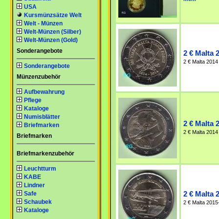
USA
Kursmünzsätze Welt
Welt - Münzen
Welt-Münzen (Silber)
Welt-Münzen (Gold)
Sonderangebote
2 € Malta 
2 € Malta 2014
Sonderangebote
Münzenzubehör
Aufbewahrung
Pflege
Kataloge
Numisblätter
2 € Malta 
Briefmarken
2 € Malta 2014
Briefmarken
Briefmarkenzubehör
Leuchtturm
KABE
Lindner
Safe
2 € Malta 
Schaubek
2 € Malta 2015-
Kataloge