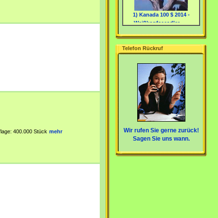
1) Kanada 100 $ 2014 -
Weißkopfseeadler - ...
Telefon Rückruf
2) 5x 1 $ Neuseeland 2010 -
Set "Ancient R...
Wir rufen Sie gerne zurück!
flage: 400.000 Stück
mehr
Sagen Sie uns wann.