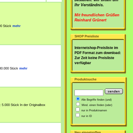
Ihr Verständnis.
Mit freundlichen Grüßen
Reinhard Grünert
00 Stück
mehr
SHOP Preisliste
Internetshop-Preisliste im
PDF Format zum download:
Zur Zeit keine Preisliste
verfügbar
430.000 Stück
mehr
Produktsuche
Alle Begriffe finden (und)
: 5.000 Stück In der Originalbox
Mind. einen finden (oder)
nur in Produktnamen
nur in
ID
Neu eingetroffen