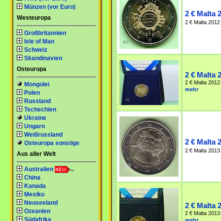
Münzen (vor Euro)
2 € Malta 
Westeuropa
2 € Malta 2012 
Großbritannien
Isle of Man
Schweiz
Skandinavien
Osteuropa
2 € Malta 
2 € Malta 2012 
Mongolei
mehr
Polen
Russland
Tschechien
Ukraine
Ungarn
Weißrussland
2 € Malta 
Osteuropa sonstige
2 € Malta 2013
Aus aller Welt
Australien
China
Kanada
Mexiko
Neuseeland
2 € Malta 
Ozeanien
2 € Malta 2013 
Südafrika
mehr