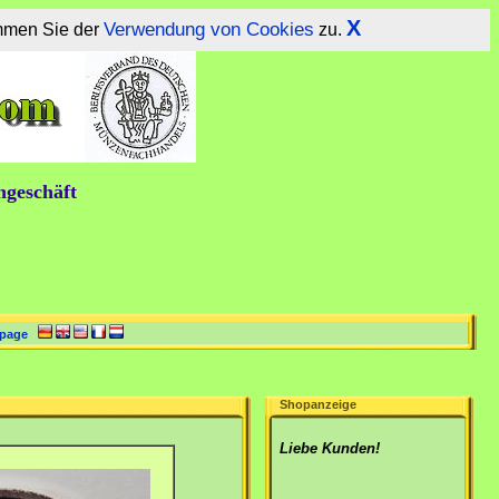
X
Verwendung von Cookies
immen Sie der
zu.
ngeschäft
page
Shopanzeige
Liebe Kunden!