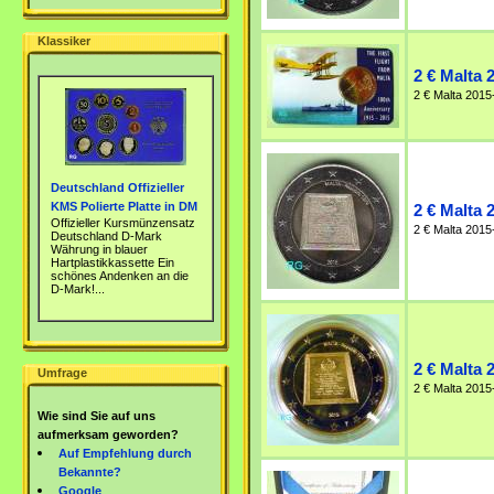
Klassiker
2 € Malta 
2 € Malta 2015-
Deutschland Offizieller
KMS Polierte Platte in DM
2 € Malta 
Offizieller Kursmünzensatz
2 € Malta 2015
Deutschland D-Mark
Währung in blauer
Hartplastikkassette Ein
schönes Andenken an die
D-Mark!...
2 € Malta 
Umfrage
2 € Malta 2015
Wie sind Sie auf uns
aufmerksam geworden?
Auf Empfehlung durch
Bekannte?
Google