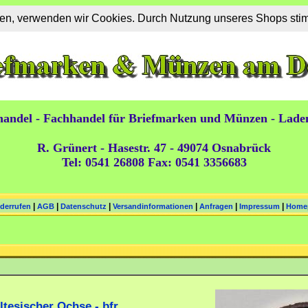
eten, verwenden wir Cookies. Durch Nutzung unseres Shops st
andel - Fachhandel für Briefmarken und Münzen - Lade
R. Grünert - Hasestr. 47 - 49074 Osnabrück
Tel: 0541 26808 Fax: 0541 3356683
|
|
|
|
|
|
iderrufen
AGB
Datenschutz
Versandinformationen
Anfragen
Impressum
Home
ltesischer Ochse - bfr.